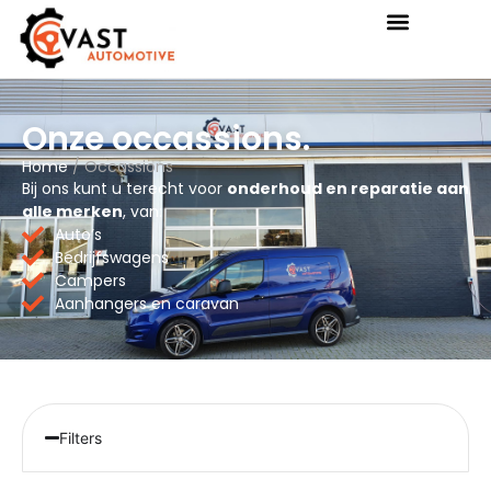
Onze occassions.
Home
/ Occassions
Bij ons kunt u terecht voor
onderhoud en reparatie aan
alle merken
, van:
Auto’s
Bedrijfswagens
Campers
Aanhangers en caravan
Filters