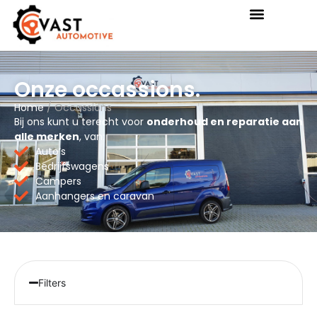
Onze occassions.
Home
/ Occassions
Bij ons kunt u terecht voor
onderhoud en reparatie aan
alle merken
, van:
Auto’s
Bedrijfswagens
Campers
Aanhangers en caravan
Filters